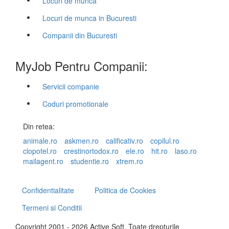
Locuri de munca
Locuri de munca in Bucuresti
Companii din Bucuresti
MyJob Pentru Companii:
Servicii companie
Coduri promotionale
Din retea:
animale.ro
askmen.ro
calificativ.ro
copilul.ro
clopotel.ro
crestinortodox.ro
ele.ro
hit.ro
laso.ro
mailagent.ro
studentie.ro
xtrem.ro
Confidentialitate
Politica de Cookies
Termeni si Conditii
Copyright 2001 - 2026 Active Soft. Toate drepturile