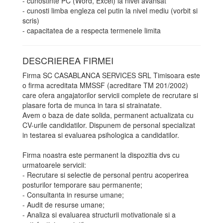
- cunostinte PC (Word, Excel) la nivel avansat
- cunosti limba engleza cel putin la nivel mediu (vorbit si
scris)
- capacitatea de a respecta termenele limita
DESCRIEREA FIRMEI
Firma SC CASABLANCA SERVICES SRL Timisoara este
o firma acreditata MMSSF (acreditare TM 201/2002)
care ofera angajatorilor servicii complete de recrutare si
plasare forta de munca in tara si strainatate.
Avem o baza de date solida, permanent actualizata cu
CV-urile candidatilor. Dispunem de personal specializat
in testarea si evaluarea psihologica a candidatilor.
Firma noastra este permanent la dispozitia dvs cu
urmatoarele servicii:
- Recrutare si selectie de personal pentru acoperirea
posturilor temporare sau permanente;
- Consultanta in resurse umane;
- Audit de resurse umane;
- Analiza si evaluarea structurii motivationale si a