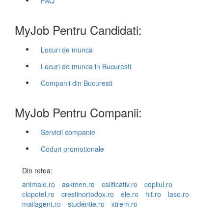
FAQ
MyJob Pentru Candidati:
Locuri de munca
Locuri de munca in Bucuresti
Companii din Bucuresti
MyJob Pentru Companii:
Servicii companie
Coduri promotionale
Din retea:
animale.ro
askmen.ro
calificativ.ro
copilul.ro
clopotel.ro
crestinortodox.ro
ele.ro
hit.ro
laso.ro
mailagent.ro
studentie.ro
xtrem.ro