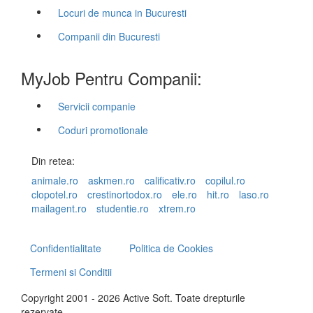
Locuri de munca in Bucuresti
Companii din Bucuresti
MyJob Pentru Companii:
Servicii companie
Coduri promotionale
Din retea:
animale.ro
askmen.ro
calificativ.ro
copilul.ro
clopotel.ro
crestinortodox.ro
ele.ro
hit.ro
laso.ro
mailagent.ro
studentie.ro
xtrem.ro
Confidentialitate
Politica de Cookies
Termeni si Conditii
Copyright 2001 - 2026 Active Soft. Toate drepturile
rezervate.