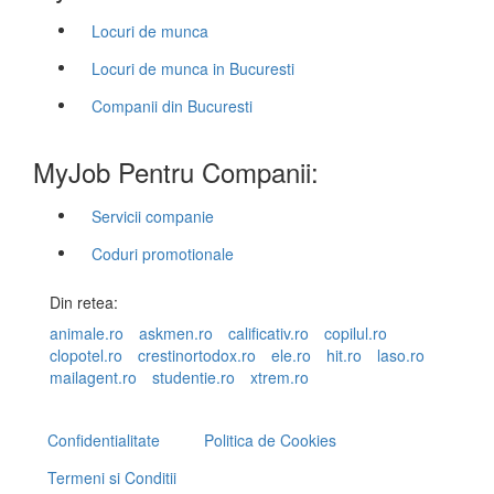
Locuri de munca
Locuri de munca in Bucuresti
Companii din Bucuresti
MyJob Pentru Companii:
Servicii companie
Coduri promotionale
Din retea:
animale.ro
askmen.ro
calificativ.ro
copilul.ro
clopotel.ro
crestinortodox.ro
ele.ro
hit.ro
laso.ro
mailagent.ro
studentie.ro
xtrem.ro
Confidentialitate
Politica de Cookies
Termeni si Conditii