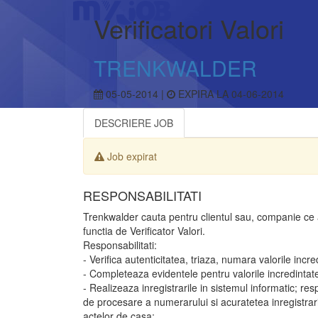
Verificatori Valori
TRENKWALDER
05-05-2014 |
EXPIRA LA 04-06-2014
DESCRIERE JOB
Job expirat
RESPONSABILITATI
Trenkwalder cauta pentru clientul sau, companie ce
functia de Verificator Valori.
Responsabilitati:
- Verifica autenticitatea, triaza, numara valorile incre
- Completeaza evidentele pentru valorile incredintat
- Realizeaza inregistrarile in sistemul informatic; re
de procesare a numerarului si acuratetea inregistrar
actelor de casa;