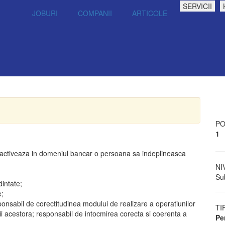
SERVICII
JOBURI
COMPANII
ARTICOLE
PO
1
 activeaza in domeniul bancar o persoana sa indeplineasca
NI
Sub
dintate;
e;
sponsabil de corectitudinea modului de realizare a operatiunilor
TI
ii acestora; responsabil de intocmirea corecta si coerenta a
Pe