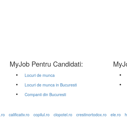
MyJob Pentru Candidati:
MyJo
Locuri de munca
Locuri de munca in Bucuresti
Companii din Bucuresti
.ro
calificativ.ro
copilul.ro
clopotel.ro
crestinortodox.ro
ele.ro
h