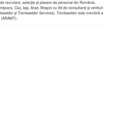
de recrutare, selecţie şi plasare de personal din România,
imişoara, Cluj, Iaşi, Arad, Braşov cu 99 de consultanţi şi venituri
nkwalder şi Trenkwalder Services). Trenkwalder este membră a
ă (ARAMT).