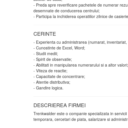
- Preda spre reverificare pachetele de numerar rezul
desemnate de conducerea centrului;
- Participa la inchiderea operatiilor zilnice de casierie
CERINTE
- Experienta cu administrarea (numarat, inventariat, 
- Cunostinte de Excel, Word;
- Studii medii;
- Spirit de observatie;
- Abilitati in manipularea numerarului si a altor valori
- Viteza de reactie;
- Capacitate de concentrare;
- Atentie distributiva;
- Gandire logica.
DESCRIEREA FIRMEI
Trenkwalder este o companie specializata in servicii
temporara, cercetari de piata, salarizare si administ