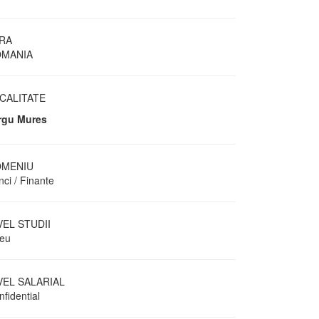
RA
MANIA
CALITATE
rgu Mures
MENIU
ci / Finante
VEL STUDII
ceu
VEL SALARIAL
fidential