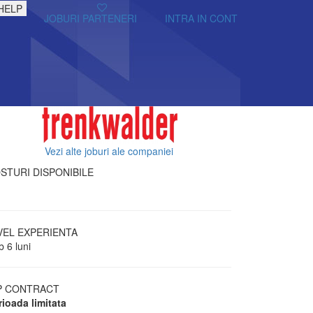
HELP
JOBURI PARTENERI
INTRA IN CONT
Vezi alte joburi ale companiei
STURI DISPONIBILE
VEL EXPERIENTA
 6 luni
P CONTRACT
rioada limitata