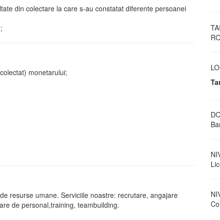
tate din colectare la care s-au constatat diferente persoanei
TA
;
RO
LO
colectat) monetarului;
Ta
;
DO
Ban
NI
Li
NI
 de resurse umane. Serviciile noastre: recrutare, angajare
Con
rare de personal,training, teambuilding.