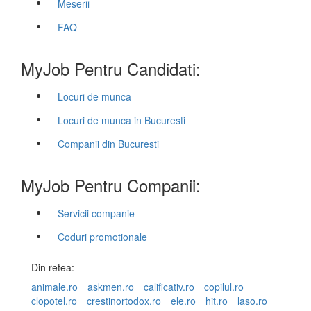
Meserii
FAQ
MyJob Pentru Candidati:
Locuri de munca
Locuri de munca in Bucuresti
Companii din Bucuresti
MyJob Pentru Companii:
Servicii companie
Coduri promotionale
Din retea:
animale.ro
askmen.ro
calificativ.ro
copilul.ro
clopotel.ro
crestinortodox.ro
ele.ro
hit.ro
laso.ro