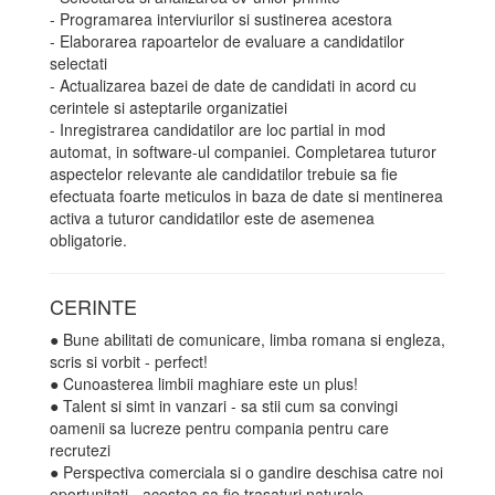
- Programarea interviurilor si sustinerea acestora
- Elaborarea rapoartelor de evaluare a candidatilor
selectati
- Actualizarea bazei de date de candidati in acord cu
cerintele si asteptarile organizatiei
- Inregistrarea candidatilor are loc partial in mod
automat, in software-ul companiei. Completarea tuturor
aspectelor relevante ale candidatilor trebuie sa fie
efectuata foarte meticulos in baza de date si mentinerea
activa a tuturor candidatilor este de asemenea
obligatorie.
CERINTE
● Bune abilitati de comunicare, limba romana si engleza,
scris si vorbit - perfect!
● Cunoasterea limbii maghiare este un plus!
● Talent si simt in vanzari - sa stii cum sa convingi
oamenii sa lucreze pentru compania pentru care
recrutezi
● Perspectiva comerciala si o gandire deschisa catre noi
oportunitati - acestea sa fie trasaturi naturale