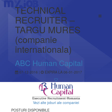
TECHNICAL
RECRUITER –
TARGU MURES
(companie
internationala)
ABC Human Capital
07-12-2016 |
EXPIRA LA 06-01-2017
Vezi alte joburi ale companiei
POSTURI DISPONIBILE