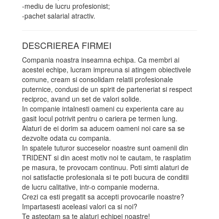
-mediu de lucru profesionist;
-pachet salarial atractiv.
DESCRIEREA FIRMEI
Compania noastra inseamna echipa. Ca membri ai
acestei echipe, lucram impreuna si atingem obiectivele
comune, cream si consolidam relatii profesionale
puternice, condusi de un spirit de parteneriat si respect
reciproc, avand un set de valori solide.
In companie intalnesti oameni cu experienta care au
gasit locul potrivit pentru o cariera pe termen lung.
Alaturi de ei dorim sa aducem oameni noi care sa se
dezvolte odata cu compania.
In spatele tuturor succeselor noastre sunt oamenii din
TRIDENT si din acest motiv noi te cautam, te rasplatim
pe masura, te provocam continuu. Poti simti alaturi de
noi satisfactie profesionala si te poti bucura de conditii
de lucru calitative, intr-o companie moderna.
Crezi ca esti pregatit sa accepti provocarile noastre?
Impartasesti aceleasi valori ca si noi?
Te asteptam sa te alaturi echipei noastre!