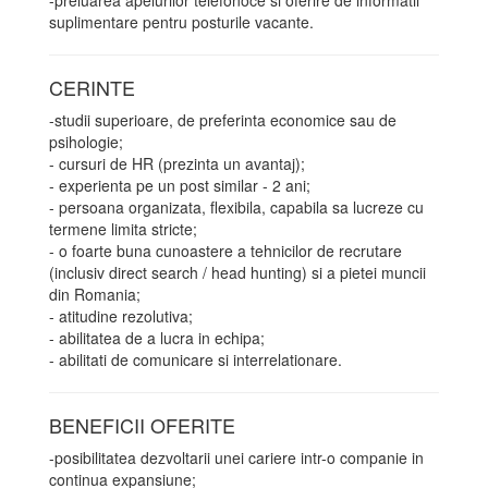
-preluarea apelurilor telefonoce si oferire de informatii
suplimentare pentru posturile vacante.
CERINTE
-studii superioare, de preferinta economice sau de
psihologie;
- cursuri de HR (prezinta un avantaj);
- experienta pe un post similar - 2 ani;
- persoana organizata, flexibila, capabila sa lucreze cu
termene limita stricte;
- o foarte buna cunoastere a tehnicilor de recrutare
(inclusiv direct search / head hunting) si a pietei muncii
din Romania;
- atitudine rezolutiva;
- abilitatea de a lucra in echipa;
- abilitati de comunicare si interrelationare.
BENEFICII OFERITE
-posibilitatea dezvoltarii unei cariere intr-o companie in
continua expansiune;