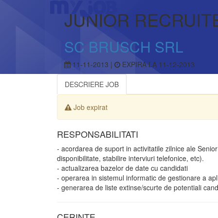
JUNIOR RECRUIT
SC BRUSCH SRL
11-11-2013 |
EXPIRA LA 11-12-2013
DESCRIERE JOB
Job expirat
RESPONSABILITATI
- acordarea de suport in activitatile zilnice ale Senio
disponibilitate, stabilire interviuri telefonice, etc).
- actualizarea bazelor de date cu candidati
- operarea in sistemul informatic de gestionare a apli
- generarea de liste extinse/scurte de potentiali cand
CERINTE