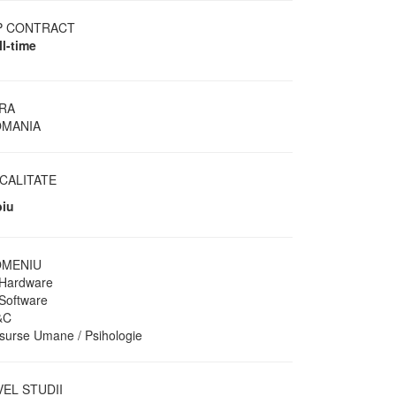
P CONTRACT
ll-time
RA
MANIA
CALITATE
biu
MENIU
 Hardware
 Software
&C
surse Umane / Psihologie
VEL STUDII