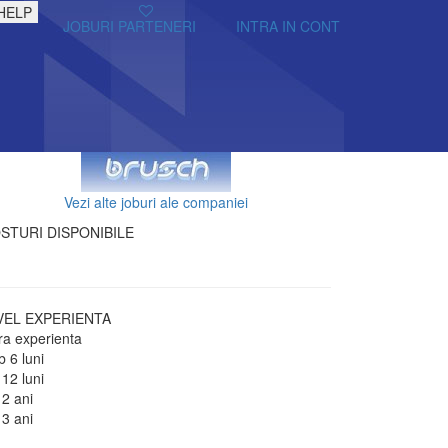
HELP
JOBURI PARTENERI
INTRA IN CONT
Vezi alte joburi ale companiei
STURI DISPONIBILE
VEL EXPERIENTA
ra experienta
 6 luni
 12 luni
 2 ani
 3 ani