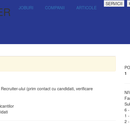
SERVICII
ER
JOBURI
COMPANII
ARTICOLE
PO
1
r Recruiter-ului (prim contact cu candidati, verificare
NI
Fa
Sub
cantilor
6 -
idati
1 -
2 -