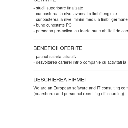
- studii superioare finalizate
- cunoasterea la nivel avansat a limbii engleze
- cunoasterea la nivel minim mediu a limbii germane
- bune cunostinte PC
- persoana pro-activa, cu foarte bune abilitati de co
BENEFICII OFERITE
- pachet salarial atractiv
- dezvoltarea carierei intr-o companie cu activitati l
DESCRIEREA FIRMEI
We are an European software and IT consulting comp
(nearshore) and personnel recruiting (IT sourcing).