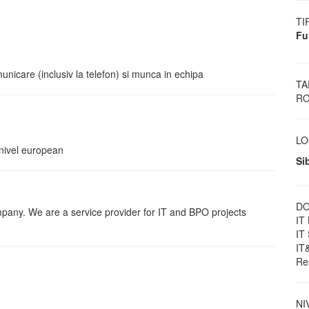
TI
Fu
municare (inclusiv la telefon) si munca in echipa
TA
RO
LO
a nivel european
Si
DO
any. We are a service provider for IT and BPO projects
IT
IT
IT
Re
NI