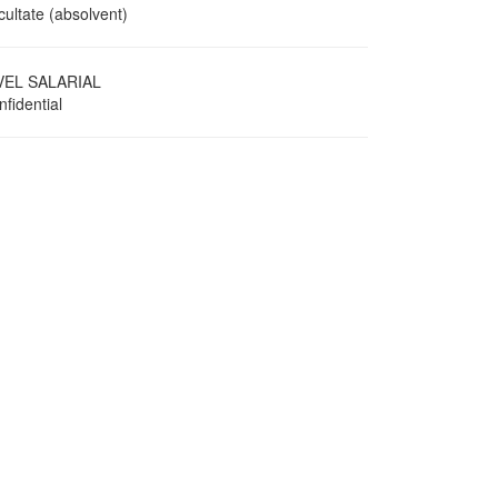
cultate (absolvent)
VEL SALARIAL
fidential