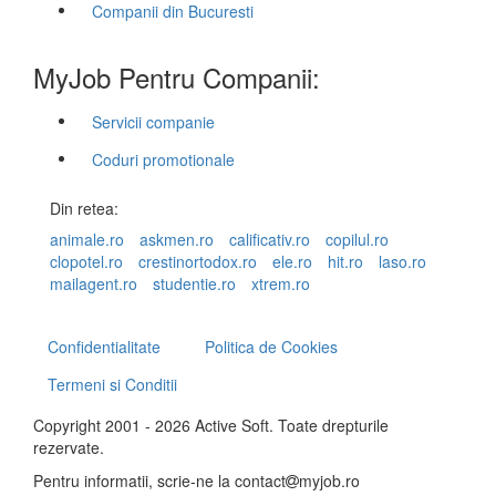
Companii din Bucuresti
MyJob Pentru Companii:
Servicii companie
Coduri promotionale
Din retea:
animale.ro
askmen.ro
calificativ.ro
copilul.ro
clopotel.ro
crestinortodox.ro
ele.ro
hit.ro
laso.ro
mailagent.ro
studentie.ro
xtrem.ro
Confidentialitate
Politica de Cookies
Termeni si Conditii
Copyright 2001 - 2026 Active Soft. Toate drepturile
rezervate.
Pentru informatii, scrie-ne la
contact
myjob.ro