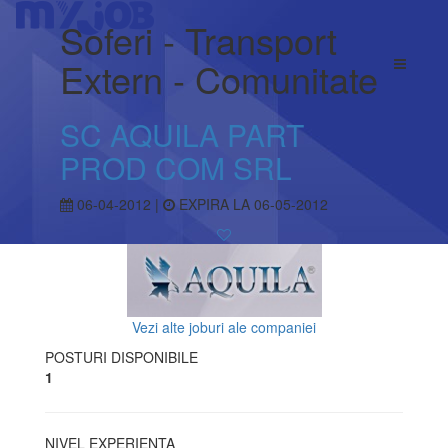
Soferi - Transport
Extern - Comunitate
SC AQUILA PART
PROD COM SRL
06-04-2012 |
EXPIRA LA 06-05-2012
Vezi alte joburi ale companiei
POSTURI DISPONIBILE
1
NIVEL EXPERIENTA