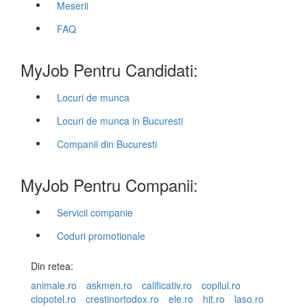
Meserii
FAQ
MyJob Pentru Candidati:
Locuri de munca
Locuri de munca in Bucuresti
Companii din Bucuresti
MyJob Pentru Companii:
Servicii companie
Coduri promotionale
Din retea:
animale.ro
askmen.ro
calificativ.ro
copilul.ro
clopotel.ro
crestinortodox.ro
ele.ro
hit.ro
laso.ro