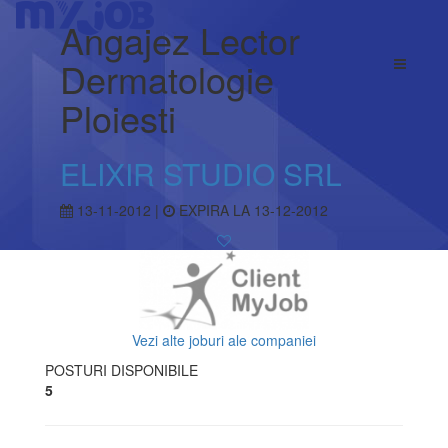
Angajez Lector
Dermatologie
Ploiesti
ELIXIR STUDIO SRL
13-11-2012 |
EXPIRA LA 13-12-2012
Vezi alte joburi ale companiei
POSTURI DISPONIBILE
5