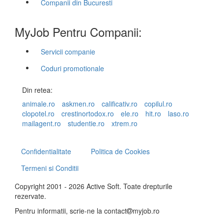
Companii din Bucuresti
MyJob Pentru Companii:
Servicii companie
Coduri promotionale
Din retea:
animale.ro
askmen.ro
calificativ.ro
copilul.ro
clopotel.ro
crestinortodox.ro
ele.ro
hit.ro
laso.ro
mailagent.ro
studentie.ro
xtrem.ro
Confidentialitate
Politica de Cookies
Termeni si Conditii
Copyright 2001 - 2026 Active Soft. Toate drepturile
rezervate.
Pentru informatii, scrie-ne la
contact
myjob.ro