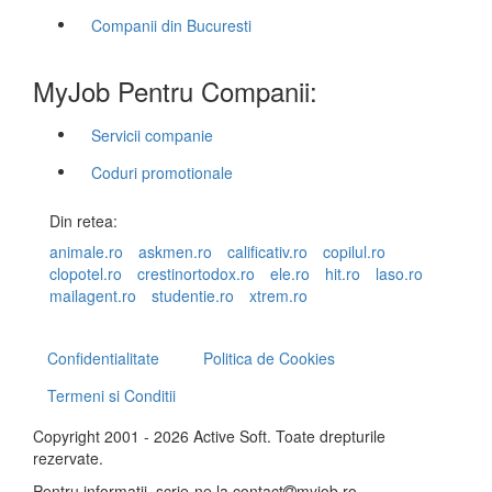
Companii din Bucuresti
MyJob Pentru Companii:
Servicii companie
Coduri promotionale
Din retea:
animale.ro
askmen.ro
calificativ.ro
copilul.ro
clopotel.ro
crestinortodox.ro
ele.ro
hit.ro
laso.ro
mailagent.ro
studentie.ro
xtrem.ro
Confidentialitate
Politica de Cookies
Termeni si Conditii
Copyright 2001 - 2026 Active Soft. Toate drepturile
rezervate.
Pentru informatii, scrie-ne la
contact
myjob.ro