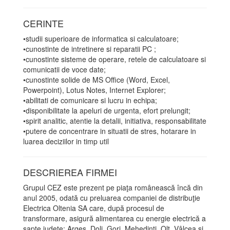
CERINTE
•studii superioare de informatica si calculatoare;
•cunostinte de intretinere si reparatii PC ;
•cunostinte sisteme de operare, retele de calculatoare si
comunicatii de voce date;
•cunostinte solide de MS Office (Word, Excel,
Powerpoint), Lotus Notes, Internet Explorer;
•abilitati de comunicare si lucru in echipa;
•disponibilitate la apeluri de urgenta, efort prelungit;
•spirit analitic, atentie la detalii, initiativa, responsabilitate
•putere de concentrare in situatii de stres, hotarare in
luarea deciziilor in timp util
DESCRIEREA FIRMEI
Grupul CEZ este prezent pe piaţa românească încă din
anul 2005, odată cu preluarea companiei de distribuţie
Electrica Oltenia SA care, după procesul de
transformare, asigură alimentarea cu energie electrică a
şapte judete: Argeş, Dolj, Gorj, Mehedinţi, Olt, Vâlcea şi