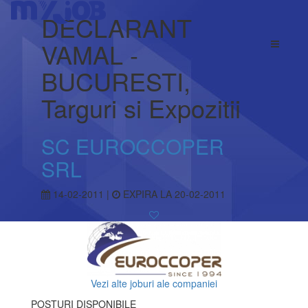
DECLARANT
VAMAL -
BUCURESTI,
Targuri si Expozitii
SC EUROCCOPER
SRL
14-02-2011 |
EXPIRA LA 20-02-2011
Vezi alte joburi ale companiei
POSTURI DISPONIBILE