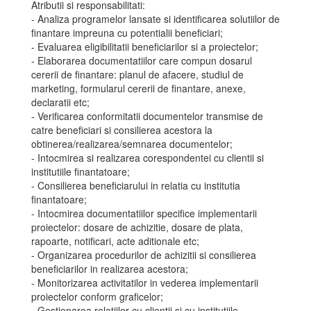
Atributii si responsabilitati:
- Analiza programelor lansate si identificarea solutiilor de
finantare impreuna cu potentialii beneficiari;
- Evaluarea eligibilitatii beneficiarilor si a proiectelor;
- Elaborarea documentatiilor care compun dosarul
cererii de finantare: planul de afacere, studiul de
marketing, formularul cererii de finantare, anexe,
declaratii etc;
- Verificarea conformitatii documentelor transmise de
catre beneficiari si consilierea acestora la
obtinerea/realizarea/semnarea documentelor;
- Intocmirea si realizarea corespondentei cu clientii si
institutiile finantatoare;
- Consilierea beneficiarului in relatia cu institutia
finantatoare;
- Intocmirea documentatiilor specifice implementarii
proiectelor: dosare de achizitie, dosare de plata,
rapoarte, notificari, acte aditionale etc;
- Organizarea procedurilor de achizitii si consilierea
beneficiarilor in realizarea acestora;
- Monitorizarea activitatilor in vederea implementarii
proiectelor conform graficelor;
- Gestionarea relatiilor cu clientii si cu institutiile