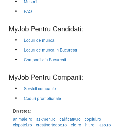
Meserii
FAQ
MyJob Pentru Candidati:
Locuri de munca
Locuri de munca in Bucuresti
Companii din Bucuresti
MyJob Pentru Companii:
Servicii companie
Coduri promotionale
Din retea:
animale.ro
askmen.ro
calificativ.ro
copilul.ro
clopotel.ro
crestinortodox.ro
ele.ro
hit.ro
laso.ro