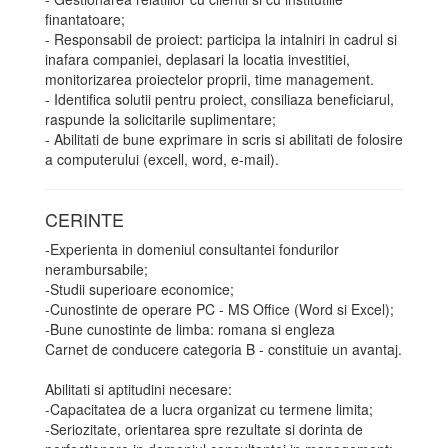
finantatoare;
- Responsabil de proiect: participa la intalniri in cadrul si
inafara companiei, deplasari la locatia investitiei,
monitorizarea proiectelor proprii, time management.
- Identifica solutii pentru proiect, consiliaza beneficiarul,
raspunde la solicitarile suplimentare;
- Abilitati de bune exprimare in scris si abilitati de folosire
a computerului (excell, word, e-mail).
CERINTE
-Experienta in domeniul consultantei fondurilor
nerambursabile;
-Studii superioare economice;
-Cunostinte de operare PC - MS Office (Word si Excel);
-Bune cunostinte de limba: romana si engleza
Carnet de conducere categoria B - constituie un avantaj.
Abilitati si aptitudini necesare:
-Capacitatea de a lucra organizat cu termene limita;
-Seriozitate, orientarea spre rezultate si dorinta de