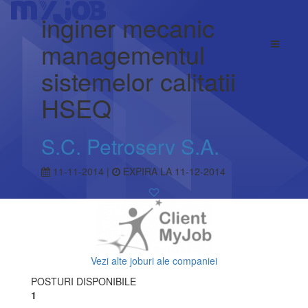
inginer mecanic
managementul
sistemelor calitatii
HSEQ
S.C. Petroserv S.A.
11-11-2014 |
EXPIRA LA 11-12-2014
Vezi alte joburi ale companiei
POSTURI DISPONIBILE
1