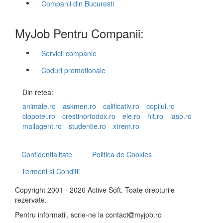
Companii din Bucuresti
MyJob Pentru Companii:
Servicii companie
Coduri promotionale
Din retea:
animale.ro
askmen.ro
calificativ.ro
copilul.ro
clopotel.ro
crestinortodox.ro
ele.ro
hit.ro
laso.ro
mailagent.ro
studentie.ro
xtrem.ro
Confidentialitate
Politica de Cookies
Termeni si Conditii
Copyright 2001 - 2026 Active Soft. Toate drepturile
rezervate.
Pentru informatii, scrie-ne la
contact
myjob.ro