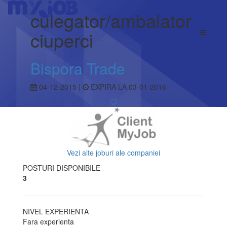
culegator/ambalator
ciuperci
Bispora Trade
04-12-2015 |
EXPIRA LA 03-01-2016
Vezi alte joburi ale companiei
POSTURI DISPONIBILE
3
NIVEL EXPERIENTA
Fara experienta