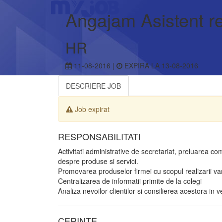
Angajam Asistent rel
HR
11-08-2016 |
EXPIRA LA 13-08-2016
DESCRIERE JOB
Job expirat
RESPONSABILITATI
Activitati administrative de secretariat, preluarea come
despre produse si servici.
Promovarea produselor firmei cu scopul realizarii va
Centralizarea de informatii primite de la colegi
Analiza nevoilor clientilor si consilierea acestora in v
CERINTE