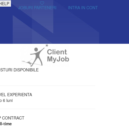
HELP
JOBURI PARTENERI
INTRA IN CONT
STURI DISPONIBILE
VEL EXPERIENTA
 6 luni
P CONTRACT
ll-time