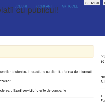
SERVICII
atii cu publicul!
JOBURI
COMPANII
ARTICOLE
PO
10
nzilor telefonice, interactiune cu clientii, oferirea de informatii
NI
nzarilor
Sub
ederea utilizarii servicilor oferite de companie
TI
Fu