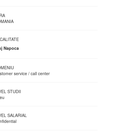
RA
MANIA
CALITATE
uj Napoca
MENIU
tomer service / call center
VEL STUDII
ceu
VEL SALARIAL
fidential