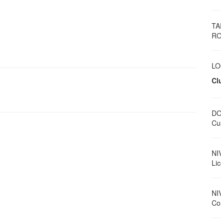
TA
RO
LO
Cl
DO
Cus
NI
Li
NI
Con