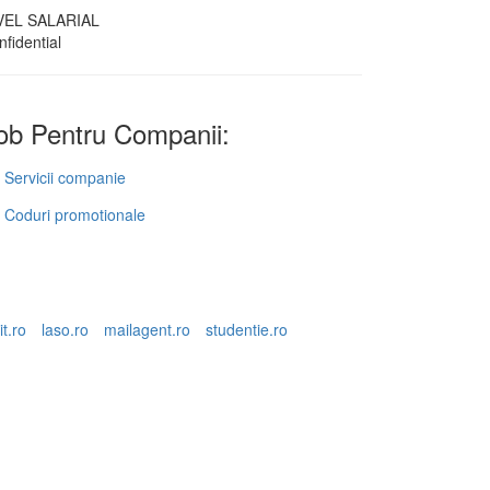
VEL SALARIAL
fidential
b Pentru Companii:
Servicii companie
Coduri promotionale
it.ro
laso.ro
mailagent.ro
studentie.ro