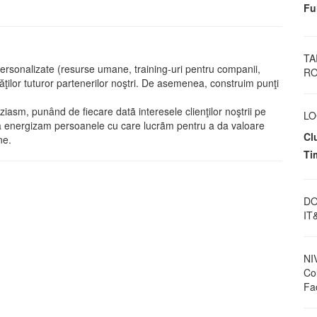
Fu
TA
ersonalizate (resurse umane, training-uri pentru companii,
RO
ăţilor tuturor partenerilor noştri. De asemenea, construim punţi
iasm, punând de fiecare datã interesele clienţilor noştrii pe
LO
 sã energizam persoanele cu care lucrãm pentru a da valoare
Cl
ne.
Ti
DO
IT
NI
Col
Fac