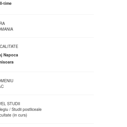
ll-time
RA
MANIA
CALITATE
uj Napoca
misoara
MENIU
&C
VEL STUDII
egiu / Studii postliceale
ultate (in curs)