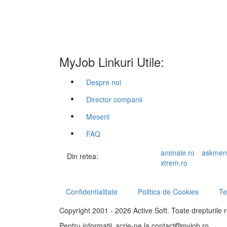
MyJob Linkuri Utile:
Despre noi
Director companii
Meserii
FAQ
animale.ro
askmen
Din retea:
xtrem.ro
Confidentialitate
Politica de Cookies
Te
Copyright 2001 - 2026 Active Soft. Toate drepturile 
Pentru informatii, scrie-ne la
contact
myjob.ro