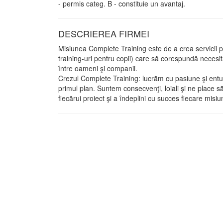
- permis categ. B - constituie un avantaj.
DESCRIEREA FIRMEI
Misiunea Complete Training este de a crea servicii p
training-uri pentru copii) care să corespundă necesit
între oameni şi companii.
Crezul Complete Training: lucrãm cu pasiune şi entuz
primul plan. Suntem consecvenţi, loiali şi ne place
fiecãrui proiect şi a îndeplini cu succes fiecare misiu