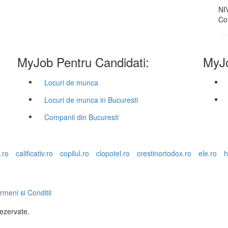
NI
Con
MyJob Pentru Candidati:
MyJo
Locuri de munca
Locuri de munca in Bucuresti
Companii din Bucuresti
.ro
calificativ.ro
copilul.ro
clopotel.ro
crestinortodox.ro
ele.ro
h
rmeni si Conditii
rezervate.