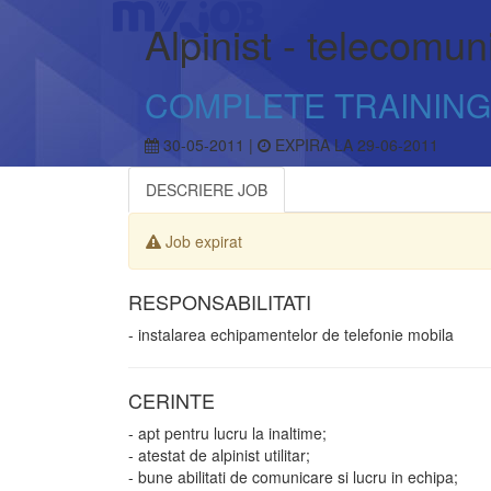
Alpinist - telecomuni
COMPLETE TRAINING
30-05-2011 |
EXPIRA LA 29-06-2011
DESCRIERE JOB
Job expirat
RESPONSABILITATI
- instalarea echipamentelor de telefonie mobila
CERINTE
- apt pentru lucru la inaltime;
- atestat de alpinist utilitar;
- bune abilitati de comunicare si lucru in echipa;