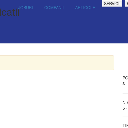
SERVICII
catii
JOBURI
COMPANII
ARTICOLE
PO
3
NI
5 -
TI