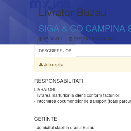
Livrator Buzau
SIGA & CO CAMPINA 
27-03-2011 |
EXPIRA LA 26-04-2011
DESCRIERE JOB
Job expirat
RESPONSABILITATI
LIVRATORI:
- livrarea marfurilor la clienti conform facturilor;
- intocmirea documentelor de transport (foaie parcurs
CERINTE
- domiciliul stabil in orasul Buzau;