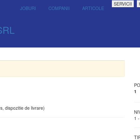
SERVICII
JOBURI
COMPANII
ARTICOLE
SRL
PO
1
, dispozitie de livrare)
NI
1 -
TI