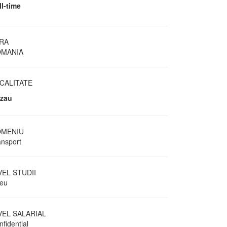
ll-time
RA
MANIA
CALITATE
zau
MENIU
ansport
VEL STUDII
ceu
VEL SALARIAL
fidential