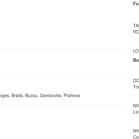
Fu
TA
RO
LO
Bu
DO
Tr
rges, Braila, Buzau, Dambovita, Prahova
NI
Li
NI
Con