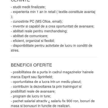
- studii medii finalizate;
- experienta min 1 an in retail ( textile-constituie avantaj
);
- cunostinte PC (MS Ofice, email);
- inventiv si capabil de a crea oportunitati de avansare;
- abilitati reale pentru merchandising;
- abilitati de comunicare;
- eficient, organizat si flexibil;
- disponibilitate pentru activitate de lucru in conditii de
stres.
BENEFICII OFERITE
- posibilitatea de a purta in cadrul magazinelor hainele
marca Esprit sau Sprinfield;
- oportunitatea de a lucra intr-un mediu placut;
- contribuim la dezvoltarea ta prin traininguri si
posibilitati reale de avansare;
- program de lucru in ture;
- pachet salarial atractiv ¿ salariu fix 900 ron, bonuri de
masa si bonusuri in functie de realizari.