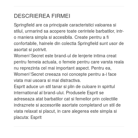
DESCRIEREA FIRMEI
Springfield are ca principale caracteristici valoarea si
stilul, urmarind sa acopere toate cerintele barbatilor, intr-
o maniera simpla si accesibila. Create pentru a fi
confortabile, hainele din colectia Springfield sunt usor de
asortat si potrivit.
Women\'Secret este brand-ul de lenjerie intima creat
pentru femeia actuala, o femeie pentru care varsta reala
nu reprezinta cel mai important aspect. Pentru ea,
Women\'Secret creeaza noi concepte pentru a-i face
viata mai usoara si mai distractiva.
Esprit aduce un stil tanar si plin de culoare in spiritul
international al brand-ului. Produsele Esprit se
adreseaza atat barbatilor cat si femeilor prin colectiile
indraznete si accesoriile asortate completand un stil de
viata relaxat si placut, in care alegerea este simpla si
placuta: Esprit