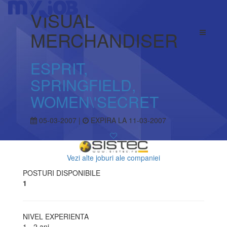
VISUAL
MERCHANDISER
ESPRIT,
SPRINGFIELD,
WOMEN\'SECRET
05-03-2007 |
EXPIRA LA 11-03-2007
Vezi alte joburi ale companiei
POSTURI DISPONIBILE
1
NIVEL EXPERIENTA
1 - 2 ani