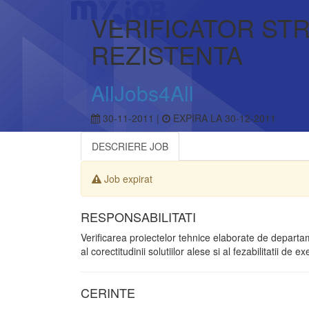
VERIFICATOR ST
REZISTENTA
AllJobs4All
30-11-2011 |
EXPIRA LA 30-12-2011
DESCRIERE JOB
Job expirat
RESPONSABILITATI
Verificarea proiectelor tehnice elaborate de departa
al corectitudinii solutiilor alese si al fezabilitatii de ex
CERINTE