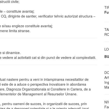
ructii civile;
TI
le – constituie avantaj;
Fu
, diriginte de santier, verificator tehnic autorizat structura –
 si/sau engleze constituie avantaj;
TA
rmene limita stranse.
RO
LO
e si dinamice.
BU
vedere al activitatii cat si din punct de vedere al complexitatii.
DO
Arh
luat nastere pentru a veni in intampinarea necesitatilor de
Ing
lui este de a aduce o perspectiva inovatoare in abordarea
Ma
are, Diagnoza Organizationala si Consiliere in Cariera, de a
 a elementelor de Management al Resurselor Umane.
NI
, pentru oameni de succes, in organizatii de succes, prin
Fa
atea de a descoperi potentiale si a le orienta adecvat! (mai