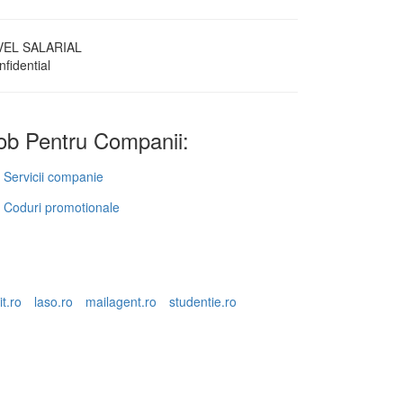
VEL SALARIAL
fidential
b Pentru Companii:
Servicii companie
Coduri promotionale
it.ro
laso.ro
mailagent.ro
studentie.ro