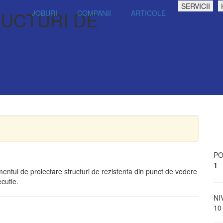
SERVICII
RUCTURI DE
JOBURI
COMPANII
ARTICOLE
PO
1
mentul de proiectare structuri de rezistenta din punct de vedere
ecutie.
NI
10 