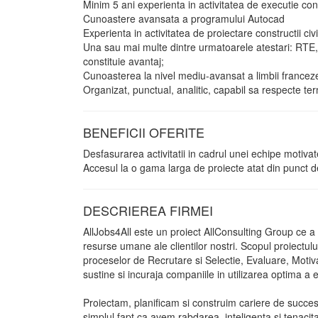
Minim 5 ani experienta in activitatea de executie const
Cunoastere avansata a programului Autocad
Experienta in activitatea de proiectare constructii civi
Una sau mai multe dintre urmatoarele atestari: RTE, CQ
constituie avantaj;
Cunoasterea la nivel mediu-avansat a limbii franceze
Organizat, punctual, analitic, capabil sa respecte te
BENEFICII OFERITE
Desfasurarea activitatii in cadrul unei echipe motivat
Accesul la o gama larga de proiecte atat din punct de 
DESCRIEREA FIRMEI
AllJobs4All este un proiect AllConsulting Group ce a 
resurse umane ale clientilor nostri. Scopul proiectu
proceselor de Recrutare si Selectie, Evaluare, Motiv
sustine si incuraja companiile in utilizarea optima
Proiectam, planificam si construim cariere de succes
simplul fapt ca avem rabdarea, inteligenta si tenacit