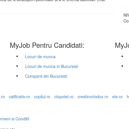
NI
Con
MyJob Pentru Candidati:
MyJo
Locuri de munca
Locuri de munca in Bucuresti
Companii din Bucuresti
.ro
calificativ.ro
copilul.ro
clopotel.ro
crestinortodox.ro
ele.ro
h
rmeni si Conditii