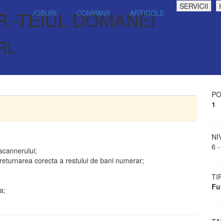
SERVICII
 -TEIUL DOMANEI
JOBURI
COMPANII
ARTICOLE
RL
PO
1
NI
6 -
 scannerului;
 returnarea corecta a restului de bani numerar;
TI
Fu
a;