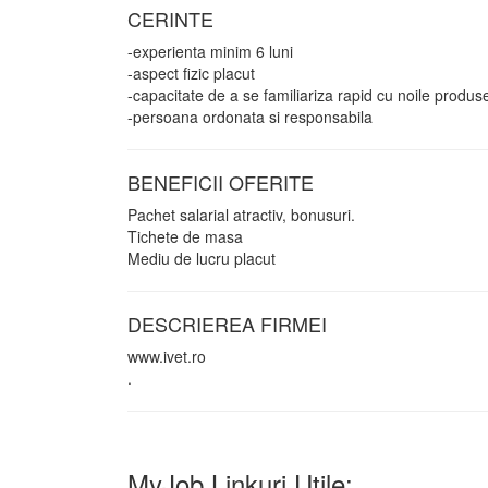
CERINTE
-experienta minim 6 luni
-aspect fizic placut
-capacitate de a se familiariza rapid cu noile produs
-persoana ordonata si responsabila
BENEFICII OFERITE
Pachet salarial atractiv, bonusuri.
Tichete de masa
Mediu de lucru placut
DESCRIEREA FIRMEI
www.ivet.ro
.
MyJob Linkuri Utile: