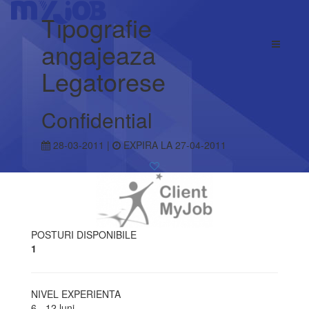
Tipografie
angajeaza
Legatorese
Confidential
28-03-2011 |
EXPIRA LA 27-04-2011
POSTURI DISPONIBILE
1
NIVEL EXPERIENTA
6 - 12 luni