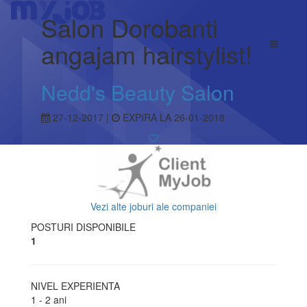
Salon Dorobanti
angajam hairstylist!
Nedd's Beauty Salon
27-12-2017 |
EXPIRA LA 26-01-2018
Vezi alte joburi ale companiei
POSTURI DISPONIBILE
1
NIVEL EXPERIENTA
1 - 2 ani