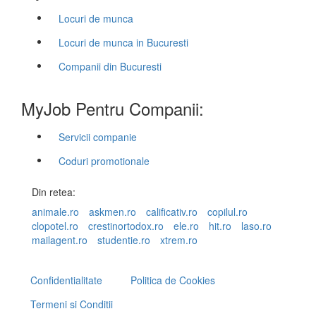
Locuri de munca
Locuri de munca in Bucuresti
Companii din Bucuresti
MyJob Pentru Companii:
Servicii companie
Coduri promotionale
Din retea:
animale.ro
askmen.ro
calificativ.ro
copilul.ro
clopotel.ro
crestinortodox.ro
ele.ro
hit.ro
laso.ro
mailagent.ro
studentie.ro
xtrem.ro
Confidentialitate
Politica de Cookies
Termeni si Conditii