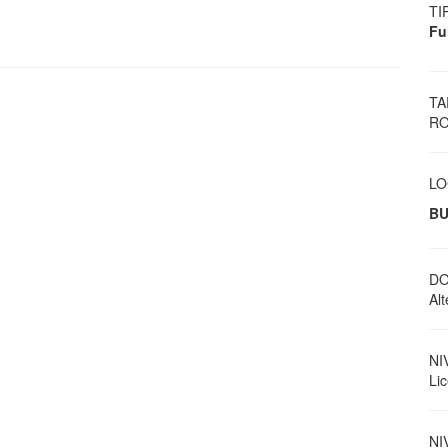
TI
Fu
TA
RO
LO
BU
DO
Al
NI
Li
NI