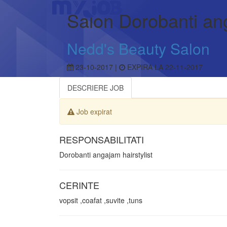
Salon Dorobanti ang
Nedd's Beauty Salon
23-10-2017 |
EXPIRA LA 22-11-2017
DESCRIERE JOB
Job expirat
RESPONSABILITATI
Dorobanti angajam hairstylist
CERINTE
vopsit ,coafat ,suvite ,tuns