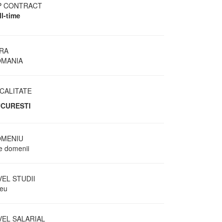
P CONTRACT
ll-time
RA
MANIA
CALITATE
CURESTI
MENIU
te domenii
VEL STUDII
ceu
VEL SALARIAL