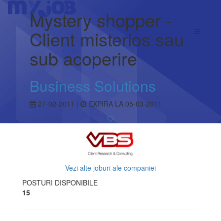
Mystery shopper -
Client misterios sau
sub acoperire
Business Solutions
27-02-2011 |
EXPIRA LA 05-03-2011
Vezi alte joburi ale companiei
POSTURI DISPONIBILE
15