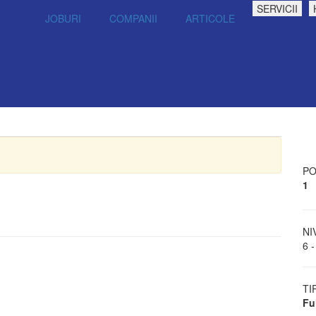
SERVICII
JOBURI
COMPANII
ARTICOLE
PO
1
NI
6 -
TI
Fu