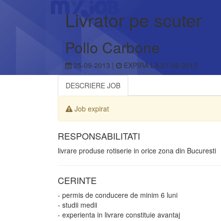
Livrator pe scuter
Pollo Carbone
25-09-2013 |
EXPIRA LA 27-09-2013
DESCRIERE JOB
Job expirat
RESPONSABILITATI
livrare produse rotiserie in orice zona din Bucuresti
CERINTE
- permis de conducere de minim 6 luni
- studii medii
- experienta in livrare constituie avantaj