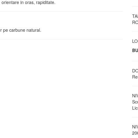
orientare in oras, rapiditate.
TA
RO
or pe carbune natural.
LO
BU
DO
Res
NI
Sc
Li
NI
20