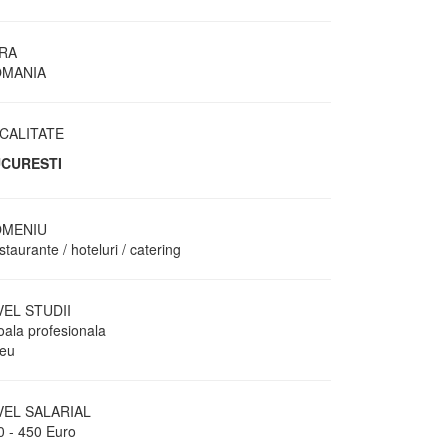
RA
MANIA
CALITATE
CURESTI
MENIU
taurante / hoteluri / catering
VEL STUDII
oala profesionala
ceu
VEL SALARIAL
0 - 450 Euro