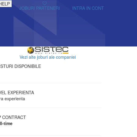
HELP
JOBURI PARTENERI
INTRA IN CONT
Vezi alte joburi ale companiei
STURI DISPONIBILE
VEL EXPERIENTA
ra experienta
P CONTRACT
ll-time