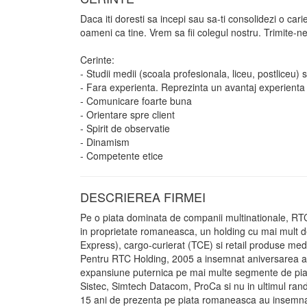
Daca iti doresti sa incepi sau sa-ti consolidezi o 
oameni ca tine. Vrem sa fii colegul nostru. Trimite-n
Cerinte:
- Studii medii (scoala profesionala, liceu, postliceu) 
- Fara experienta. Reprezinta un avantaj experienta
- Comunicare foarte buna
- Orientare spre client
- Spirit de observatie
- Dinamism
- Competente etice
DESCRIEREA FIRMEI
Pe o piata dominata de companii multinationale, RTC
in proprietate romaneasca, un holding cu mai mult de
Express), cargo-curierat (TCE) si retail produse medi
Pentru RTC Holding, 2005 a insemnat aniversarea a 1
expansiune puternica pe mai multe segmente de piata 
Sistec, Simtech Datacom, ProCa si nu in ultimul rand 
15 ani de prezenta pe piata romaneasca au insemna