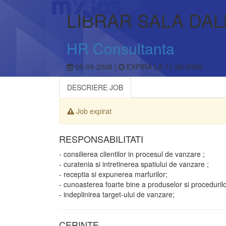
LIBRAR SALA DALL
HR Consultanta
05-09-2008 |
EXPIRA LA 11-09-2008
DESCRIERE JOB
Job expirat
RESPONSABILITATI
- consilierea clientilor in procesul de vanzare ;
- curatenia si intretinerea spatiului de vanzare ;
- receptia si expunerea marfurilor;
- cunoasterea foarte bine a produselor si procedurilo
- indeplinirea target-ului de vanzare;
CERINTE