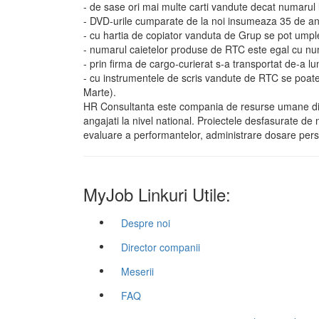
- de sase ori mai multe carti vandute decat numarul lu
- DVD-urile cumparate de la noi insumeaza 35 de ani
- cu hartia de copiator vanduta de Grup se pot umpl
- numarul caietelor produse de RTC este egal cu numar
- prin firma de cargo-curierat s-a transportat de-a l
- cu instrumentele de scris vandute de RTC se poate 
Marte).
HR Consultanta este compania de resurse umane din
angajati la nivel national. Proiectele desfasurate de 
evaluare a performantelor, administrare dosare person
MyJob Linkuri Utile:
Despre noi
Director companii
Meserii
FAQ