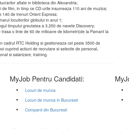
crarilor aflate in biblioteca din Alexandria;
 de film, in timp ce CD-urile insumeaza 110 ani de muzica;
e 140 de trenuri Orient Express;
ul locuitorilor globului in anul 1;
ungul timpului greutatea a 3.250 de navete Discovery;
trasa o linie de 60 de milioane de kilometri(de la Pamant la
 cadrul RTC Holding si gestioneaza cei peste 3500 de
noi cuprind actiuni de recrutare si selectie de personal,
al si salarizare, training.
MyJob Pentru Candidati:
MyJo
Locuri de munca
Locuri de munca in Bucuresti
Companii din Bucuresti