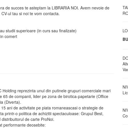
TA
cariera de succes te asteptam la LIBRARIA NOI. Avem nevoie de
RO
e CV-ul tau si noi te vom contacta.
LO
sau studii superioare (in curs sau finalizate)
 in comert
BU
DO
Al
Va
NI
 Holding reprezinta unul din putinele grupuri comerciale mari
Li
 65 de companii, lider pe zona de birotica-papetarie (Office
a (Diverta).
5 ani de activitate pe piata romaneascasi o strategie de
NI
printr-o politica de achizitii spectaculoase: Grupul Best,
Con
distribuitorul de carte ProNoi.
t performante deosebite: