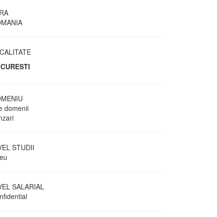
RA
MANIA
CALITATE
CURESTI
MENIU
te domenii
nzari
VEL STUDII
ceu
VEL SALARIAL
fidential