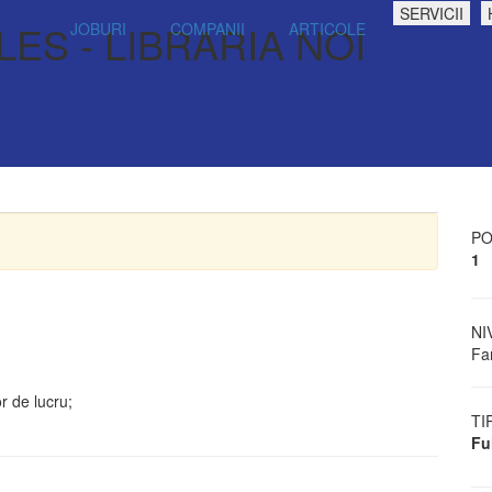
SERVICII
ES - LIBRARIA NOI
JOBURI
COMPANII
ARTICOLE
PO
1
NI
Fa
r de lucru;
TI
Fu