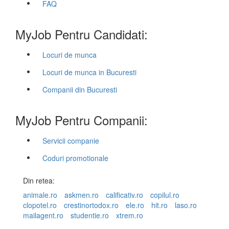
FAQ
MyJob Pentru Candidati:
Locuri de munca
Locuri de munca in Bucuresti
Companii din Bucuresti
MyJob Pentru Companii:
Servicii companie
Coduri promotionale
Din retea:
animale.ro
askmen.ro
calificativ.ro
copilul.ro
clopotel.ro
crestinortodox.ro
ele.ro
hit.ro
laso.ro
mailagent.ro
studentie.ro
xtrem.ro