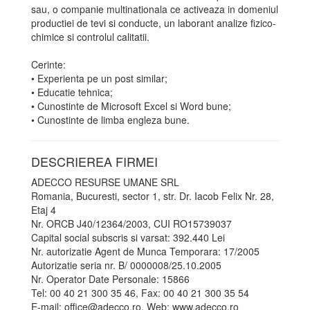
sau, o companie multinationala ce activeaza in domeniul
productiei de tevi si conducte, un laborant analize fizico-
chimice si controlul calitatii.
Cerinte:
• Experienta pe un post similar;
• Educatie tehnica;
• Cunostinte de Microsoft Excel si Word bune;
• Cunostinte de limba engleza bune.
DESCRIEREA FIRMEI
ADECCO RESURSE UMANE SRL
Romania, Bucuresti, sector 1, str. Dr. Iacob Felix Nr. 28,
Etaj 4
Nr. ORCB J40/12364/2003, CUI RO15739037
Capital social subscris si varsat: 392.440 Lei
Nr. autorizatie Agent de Munca Temporara: 17/2005
Autorizatie seria nr. B/ 0000008/25.10.2005
Nr. Operator Date Personale: 15866
Tel: 00 40 21 300 35 46, Fax: 00 40 21 300 35 54
E-mail: office@adecco.ro, Web: www.adecco.ro