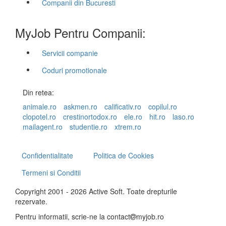
Companii din Bucuresti
MyJob Pentru Companii:
Servicii companie
Coduri promotionale
Din retea:
animale.ro
askmen.ro
calificativ.ro
copilul.ro
clopotel.ro
crestinortodox.ro
ele.ro
hit.ro
laso.ro
mailagent.ro
studentie.ro
xtrem.ro
Confidentialitate
Politica de Cookies
Termeni si Conditii
Copyright 2001 - 2026 Active Soft. Toate drepturile
rezervate.
Pentru informatii, scrie-ne la
contact
myjob.ro