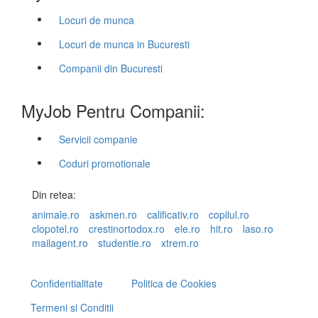
Locuri de munca
Locuri de munca in Bucuresti
Companii din Bucuresti
MyJob Pentru Companii:
Servicii companie
Coduri promotionale
Din retea:
animale.ro
askmen.ro
calificativ.ro
copilul.ro
clopotel.ro
crestinortodox.ro
ele.ro
hit.ro
laso.ro
mailagent.ro
studentie.ro
xtrem.ro
Confidentialitate
Politica de Cookies
Termeni si Conditii