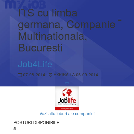
ITS cu limba
germana, Companie
Multinationala,
Bucuresti
Job4Life
07-08-2014 |
EXPIRA LA 06-09-2014
Vezi alte joburi ale companiei
POSTURI DISPONIBILE
5