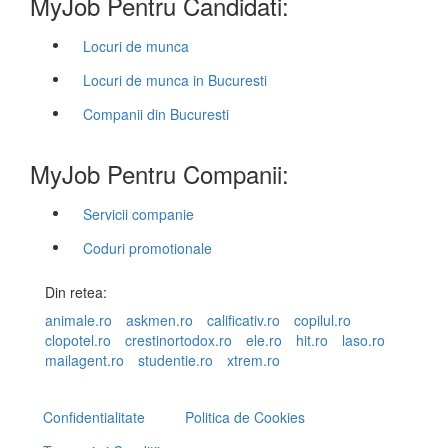
MyJob Pentru Candidati:
Locuri de munca
Locuri de munca in Bucuresti
Companii din Bucuresti
MyJob Pentru Companii:
Servicii companie
Coduri promotionale
Din retea:
animale.ro
askmen.ro
calificativ.ro
copilul.ro
clopotel.ro
crestinortodox.ro
ele.ro
hit.ro
laso.ro
mailagent.ro
studentie.ro
xtrem.ro
Confidentialitate
Politica de Cookies