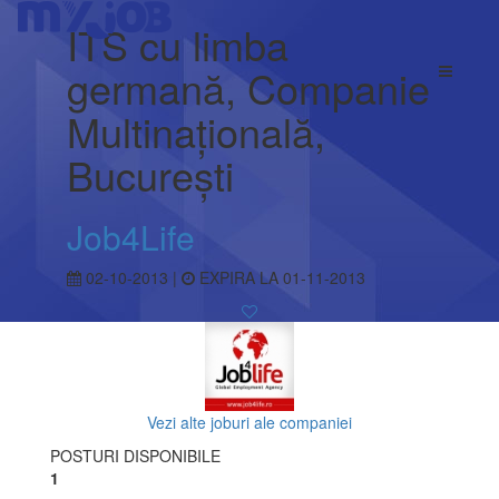
ITS cu limba
germană, Companie
Multinațională,
București
Job4Life
02-10-2013 |
EXPIRA LA 01-11-2013
Vezi alte joburi ale companiei
POSTURI DISPONIBILE
1