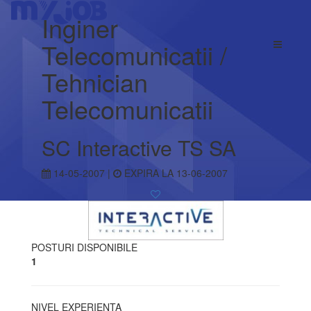
Inginer
Telecomunicatii /
Tehnician
Telecomunicatii
SC Interactive TS SA
14-05-2007 |
EXPIRA LA 13-06-2007
POSTURI DISPONIBILE
1
NIVEL EXPERIENTA