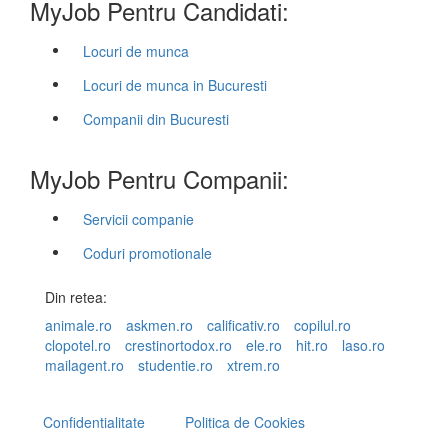
MyJob Pentru Candidati:
Locuri de munca
Locuri de munca in Bucuresti
Companii din Bucuresti
MyJob Pentru Companii:
Servicii companie
Coduri promotionale
Din retea:
animale.ro
askmen.ro
calificativ.ro
copilul.ro
clopotel.ro
crestinortodox.ro
ele.ro
hit.ro
laso.ro
mailagent.ro
studentie.ro
xtrem.ro
Confidentialitate
Politica de Cookies