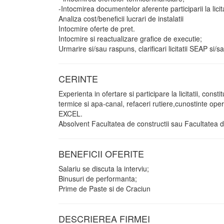
-Intocmirea documentelor aferente participarii la lici
Analiza cost/beneficii lucrari de instalatii
Intocmire oferte de pret.
Intocmire si reactualizare grafice de executie;
Urmarire si/sau raspuns, clarificari licitatii SEAP si/sa
CERINTE
Experienta in ofertare si participare la licitatii, cons
termice si apa-canal, refaceri rutiere,cunostinte 
EXCEL.
Absolvent Facultatea de constructii sau Facultatea de
BENEFICII OFERITE
Salariu se discuta la interviu;
Binusuri de performanta;
Prime de Paste si de Craciun
DESCRIEREA FIRMEI