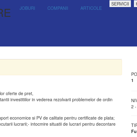
SERVICII
RE
JOBURI
COMPANII
ARTICOLE
PO
1
or oferte de pret,
antii investitiilor in vederea rezolvarii problemelor de ordin
NI
2 -
suport economice si PV de calitate pentru certificate de plata;
tarii lucrarii;- intocmire situatii de lucrari pentru decontare
TI
Fu