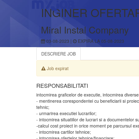
INGINER OFERTA
Miral Instal Company
03-08-2023 |
EXPIRA LA 05-08-2023
DESCRIERE JOB
Job expirat
RESPONSABILITATI
intocmirea graficelor de executie, intocmirea diversel
- mentinerea corespondentei cu beneficiarii si proiect
tehnic;
- urmarirea executiei lucrarilor;
- intocmirea situatiilor de lucrari si a documentelor 
-calcul cost proiect in orice moment pe parcursul execu
- intocmirea cartilor tehnice;
- intocmirea ofertelor tehnice/financiare;