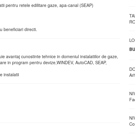
tatii pentru retele edilitare gaze, apa-canal (SEAP)
TA
RO
u beneficiari directi.
LO
BU
tituie avantaj cunostinte tehnice in domeniul instalatiilor de gaze,
operare in program pentru devize,WINDEV, AutoCAD, SEAP,
DO
 instalatii
Arh
NI
Fa
NI
Con