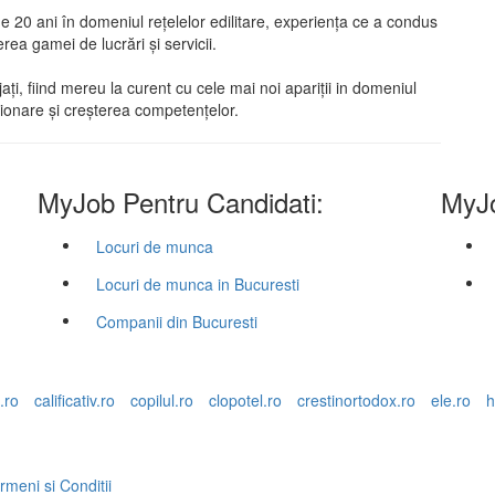
 20 ani în domeniul rețelelor edilitare, experiența ce a condus
erea gamei de lucrări și servicii.
i, fiind mereu la curent cu cele mai noi apariții in domeniul
cționare și creșterea competențelor.
MyJob Pentru Candidati:
MyJo
Locuri de munca
Locuri de munca in Bucuresti
Companii din Bucuresti
.ro
calificativ.ro
copilul.ro
clopotel.ro
crestinortodox.ro
ele.ro
h
rmeni si Conditii