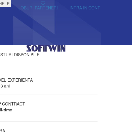
HELP
JOBURI PARTENERI
INTRA IN CONT
STURI DISPONIBILE
VEL EXPERIENTA
 3 ani
P CONTRACT
ll-time
RA