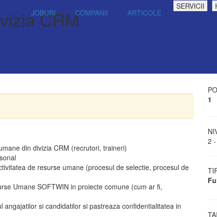
SERVICII
ivizia CRM
JOBURI
COMPANII
ARTICOLE
PO
1
NI
2 -
ane din divizia CRM (recrutori, traineri)
rsonal
activitatea de resurse umane (procesul de selectie, procesul de
TI
Fu
surse Umane SOFTWIN in proiecte comune (cum ar fi,
ul angajatilor si candidatilor si pastreaza confidentialitatea in
TA