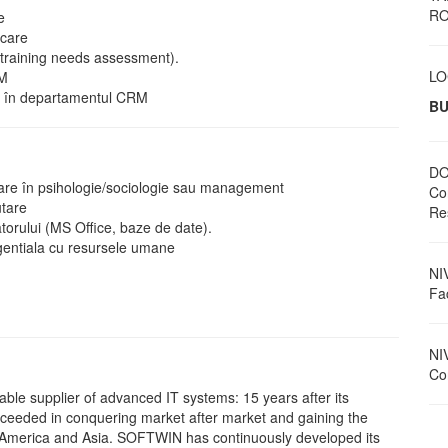
RO
e
icare
i (training needs assessment).
LO
RM
ei în departamentul CRM
BU
DO
lizare în psihologie/sociologie sau management
Co
utare
Re
atorului (MS Office, baze de date).
angentiala cu resursele umane
NI
Fac
NI
Con
able supplier of advanced IT systems: 15 years after its
ceeded in conquering market after market and gaining the
h America and Asia. SOFTWIN has continuously developed its