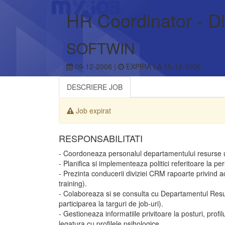
HR Coordinator - D
SOFTWIN
09-12-2006 |
EXPIRA LA 15-12-2006
DESCRIERE JOB
Job expirat
RESPONSABILITATI
- Coordoneaza personalul departamentului resurse um
- Planifica si implementeaza politici referitoare la pe
- Prezinta conducerii diviziei CRM rapoarte privind 
training).
- Colaboreaza si se consulta cu Departamentul Re
participarea la targuri de job-uri).
- Gestioneaza informatiile privitoare la posturi, profil
legatura cu profilele psihologice.