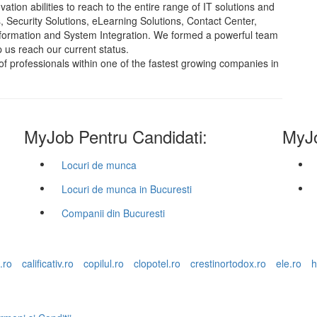
ion abilities to reach to the entire range of IT solutions and
 Security Solutions, eLearning Solutions, Contact Center,
ormation and System Integration. We formed a powerful team
p us reach our current status.
of professionals within one of the fastest growing companies in
MyJob Pentru Candidati:
MyJo
Locuri de munca
Locuri de munca in Bucuresti
Companii din Bucuresti
.ro
calificativ.ro
copilul.ro
clopotel.ro
crestinortodox.ro
ele.ro
h