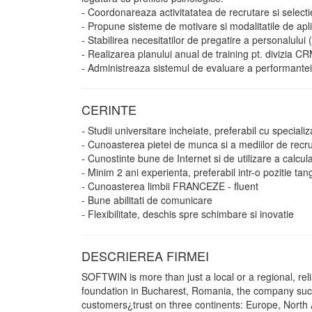
- Coordonareaza activitatatea de recrutare si selecti
- Propune sisteme de motivare si modalitatile de apl
- Stabilirea necesitatilor de pregatire a personalulu
- Realizarea planului anual de training pt. divizia C
- Administreaza sistemul de evaluare a performant
CERINTE
- Studii universitare incheiate, preferabil cu specia
- Cunoasterea pietei de munca si a mediilor de recr
- Cunostinte bune de Internet si de utilizare a calcul
- Minim 2 ani experienta, preferabil intr-o pozitie t
- Cunoasterea limbii FRANCEZE - fluent
- Bune abilitati de comunicare
- Flexibilitate, deschis spre schimbare si inovatie
DESCRIEREA FIRMEI
SOFTWIN is more than just a local or a regional, reli
foundation in Bucharest, Romania, the company suc
customers¿trust on three continents: Europe, Nort