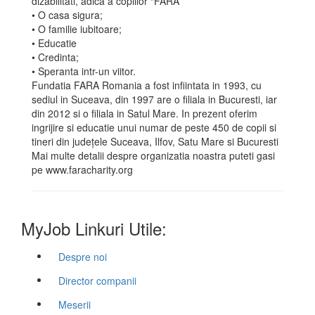
dizabilitati, adica a copiilor “FARA”
• O casa sigura;
• O familie iubitoare;
• Educatie
• Credinta;
• Speranta intr-un viitor.
Fundatia FARA Romania a fost infiintata in 1993, cu
sediul in Suceava, din 1997 are o filiala in Bucuresti, iar
din 2012 si o filiala in Satul Mare. In prezent oferim
ingrijire si educatie unui numar de peste 450 de copii si
tineri din județele Suceava, Ilfov, Satu Mare si Bucuresti
Mai multe detalii despre organizatia noastra puteti gasi
pe www.faracharity.org
MyJob Linkuri Utile:
Despre noi
Director companii
Meserii