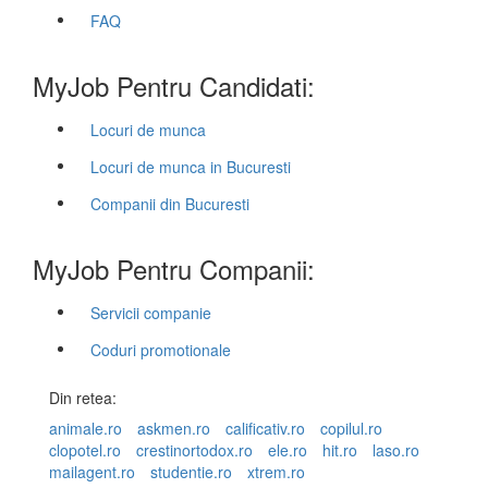
FAQ
MyJob Pentru Candidati:
Locuri de munca
Locuri de munca in Bucuresti
Companii din Bucuresti
MyJob Pentru Companii:
Servicii companie
Coduri promotionale
Din retea:
animale.ro
askmen.ro
calificativ.ro
copilul.ro
clopotel.ro
crestinortodox.ro
ele.ro
hit.ro
laso.ro
mailagent.ro
studentie.ro
xtrem.ro