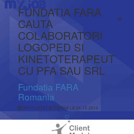
FUNDATIA FARA
CAUTA
COLABORATORI
LOGOPED SI
KINETOTERAPEUT
CU PFA SAU SRL
Fundatia FARA
Romania
24-11-2014 |
EXPIRA LA 24-12-2014