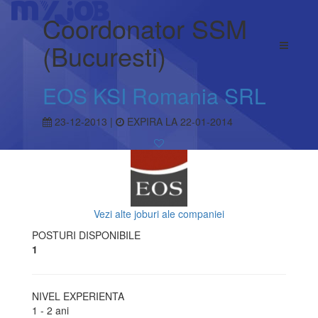
Coordonator SSM
(Bucuresti)
EOS KSI Romania SRL
23-12-2013 |
EXPIRA LA 22-01-2014
Vezi alte joburi ale companiei
POSTURI DISPONIBILE
1
NIVEL EXPERIENTA
1 - 2 ani