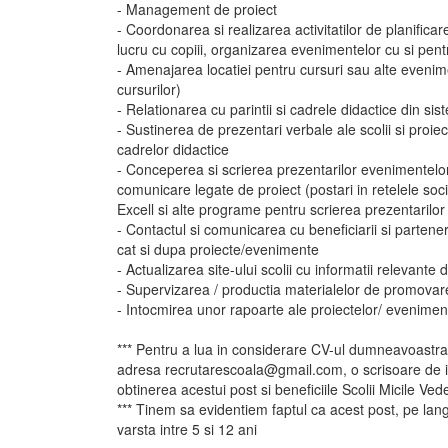
- Management de proiect
- Coordonarea si realizarea activitatilor de planificar
lucru cu copiii, organizarea evenimentelor cu si pentr
- Amenajarea locatiei pentru cursuri sau alte eveni
cursurilor)
- Relationarea cu parintii si cadrele didactice din si
- Sustinerea de prezentari verbale ale scolii si proiectel
cadrelor didactice
- Conceperea si scrierea prezentarilor evenimentelor 
comunicare legate de proiect (postari in retelele soc
Excell si alte programe pentru scrierea prezentarilor
- Contactul si comunicarea cu beneficiarii si partenerii
cat si dupa proiecte/evenimente
- Actualizarea site-ului scolii cu informatii relevante
- Supervizarea / productia materialelor de promovare 
- Intocmirea unor rapoarte ale proiectelor/ evenimen
*** Pentru a lua in considerare CV-ul dumneavoastra, 
adresa recrutarescoala@gmail.com, o scrisoare de in
obtinerea acestui post si beneficiile Scolii Micile Ve
*** Tinem sa evidentiem faptul ca acest post, pe langa 
varsta intre 5 si 12 ani