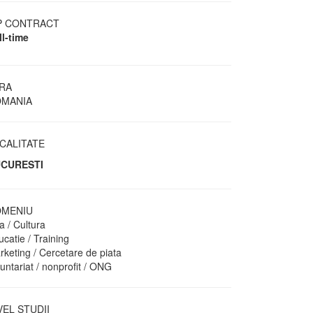
P CONTRACT
ll-time
RA
MANIA
CALITATE
CURESTI
MENIU
a / Cultura
catie / Training
rketing / Cercetare de piata
untariat / nonprofit / ONG
VEL STUDII