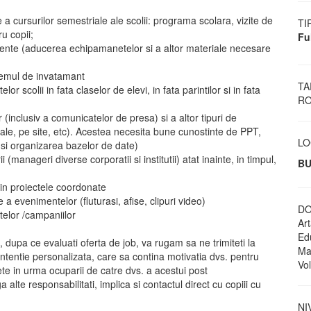
e a cursurilor semestriale ale scolii: programa scolara, vizite de
TI
u copii;
Fu
mente (aducerea echipamanetelor si a altor materiale necesare
stemul de invatamant
TA
or scolii in fata claselor de elevi, in fata parintilor si in fata
RO
(inclusiv a comunicatelor de presa) si a altor tipuri de
iale, pe site, etc). Acestea necesita bune cunostinte de PPT,
LO
 si organizarea bazelor de date)
 (manageri diverse corporatii si institutii) atat inainte, in timpul,
BU
 din proiectele coordonate
a evenimentelor (fluturasi, afise, clipuri video)
DO
telor /campaniilor
Art
Edu
dupa ce evaluati oferta de job, va rugam sa ne trimiteti la
Ma
tentie personalizata, care sa contina motivatia dvs. pentru
Vol
dete in urma ocuparii de catre dvs. a acestui post
alte responsabilitati, implica si contactul direct cu copiii cu
NI