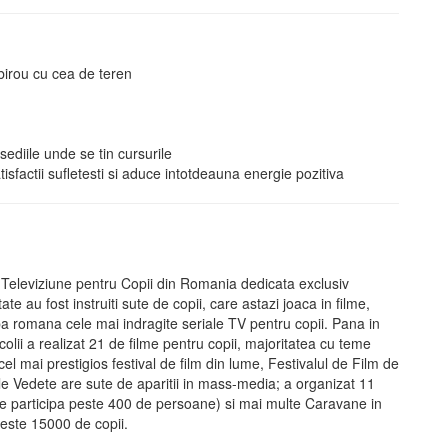
 birou cu cea de teren
 sediile unde se tin cursurile
tisfactii sufletesti si aduce intotdeauna energie pozitiva
 Televiziune pentru Copii din Romania dedicata exclusiv
te au fost instruiti sute de copii, care astazi joaca in filme,
ba romana cele mai indragite seriale TV pentru copii. Pana in
olii a realizat 21 de filme pentru copii, majoritatea cu teme
cel mai prestigios festival de film din lume, Festivalul de Film de
e Vedete are sute de aparitii in mass-media; a organizat 11
are participa peste 400 de persoane) si mai multe Caravane in
 peste 15000 de copii.