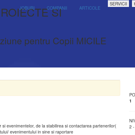
SERVICII
ROIECTE SI
JOBURI
COMPANII
ARTICOLE
iziune pentru Copii MICILE
PO
1
NI
si evenimentelor, de la stabilirea si contactarea partenerilor(
2 -
ctului/ evenimentului in sine si raportare