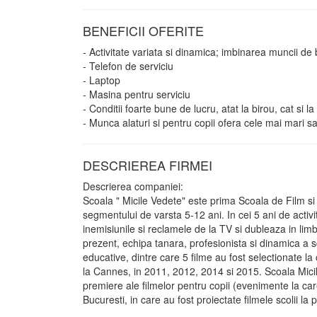
BENEFICII OFERITE
- Activitate variata si dinamica; imbinarea muncii de
- Telefon de serviciu
- Laptop
- Masina pentru serviciu
- Conditii foarte bune de lucru, atat la birou, cat si la
- Munca alaturi si pentru copii ofera cele mai mari sa
DESCRIEREA FIRMEI
Descrierea companiei:
Scoala " Micile Vedete" este prima Scoala de Film si
segmentului de varsta 5-12 ani. In cei 5 ani de activita
inemisiunile si reclamele de la TV si dubleaza in lim
prezent, echipa tanara, profesionista si dinamica a sc
educative, dintre care 5 filme au fost selectionate la 
la Cannes, in 2011, 2012, 2014 si 2015. Scoala Micil
premiere ale filmelor pentru copii (evenimente la c
Bucuresti, in care au fost proiectate filmele scolii la