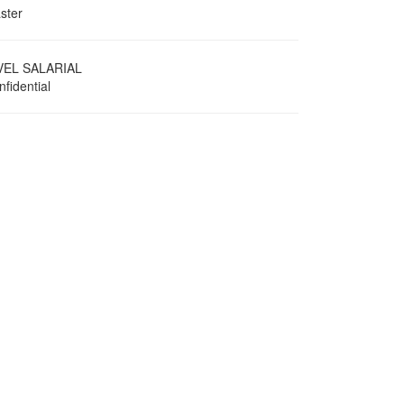
ster
VEL SALARIAL
fidential