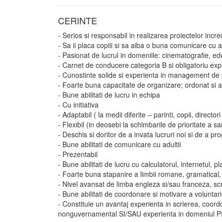
CERINTE
- Serios si responsabil in realizarea proiectelor incre
- Sa ii placa copiii si sa aiba o buna comunicare cu 
- Pasionat de lucrul in domeniile: cinematografie, ed
- Carnet de conducere categoria B si obligatoriu ex
- Cunostinte solide si experienta in management de 
- Foarte buna capacitate de organizare; ordonat si at
- Bune abilitati de lucru in echipa
- Cu initiativa
- Adaptabil ( la medii diferite – parinti, copii, directo
- Flexibil (in deosebi la schimbarile de prioritate a s
- Deschis si doritor de a invata lucruri noi si de a pr
- Bune abilitati de comunicare cu adultii
- Prezentabil
- Bune abilitati de lucru cu calculatorul, internetul, p
- Foarte buna stapanire a limbii romane, gramatical, 
- Nivel avansat de limba engleza si/sau franceza, scri
- Bune abilitati de coordonare si motivare a voluntari
- Constituie un avantaj experienta in scrierea, coo
nonguvernamental SI/SAU experienta in domeniul PR