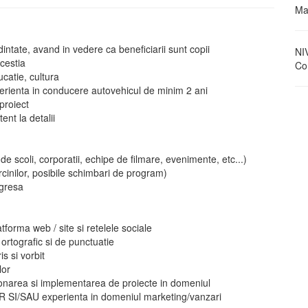
Ma
dintate, avand in vedere ca beneficiarii sunt copii
NI
acestia
Con
ucatie, cultura
perienta in conducere autovehicul de minim 2 ani
proiect
ent la detalii
ri de scoli, corporatii, echipe de filmare, evenimente, etc...)
arcinilor, posibile schimbari de program)
ogresa
latforma web / site si retelele sociale
ortografic si de punctuatie
s si vorbit
lor
rdonarea si implementarea de proiecte in domeniul
 SI/SAU experienta in domeniul marketing/vanzari