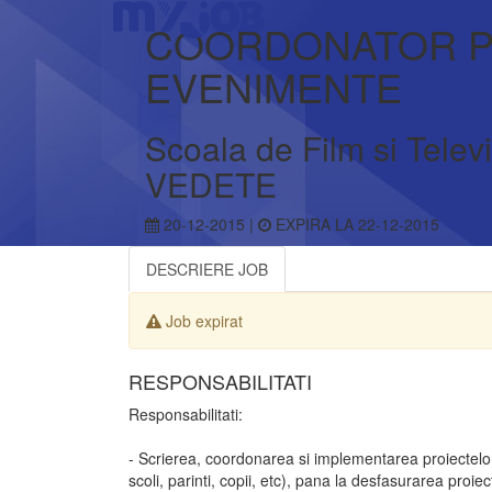
COORDONATOR P
EVENIMENTE
Scoala de Film si Telev
VEDETE
20-12-2015 |
EXPIRA LA 22-12-2015
DESCRIERE JOB
Job expirat
RESPONSABILITATI
Responsabilitati:
- Scrierea, coordonarea si implementarea proiectelor 
scoli, parinti, copii, etc), pana la desfasurarea proie