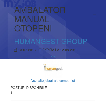
AMBALATOR
MANUAL -
OTOPENI
HUMANGEST GROUP
13-07-2016 |
EXPIRA LA 12-08-2016
Vezi alte joburi ale companiei
POSTURI DISPONIBILE
1