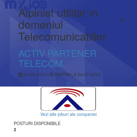
Alpinist utilitar in
domeniul
Telecomunicatiilor
ACTIV PARTENER
TELECOM
24-06-2015 |
EXPIRA LA 24-07-2015
Vezi alte joburi ale companiei
POSTURI DISPONIBILE
2