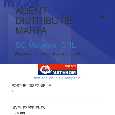
AGENT
DISTRIBUTIE
MARFA
SC Materom SRL
25-06-2012 |
EXPIRA LA 25-07-2012
Vezi alte joburi ale companiei
POSTURI DISPONIBILE
2
NIVEL EXPERIENTA
3 - 5 ani