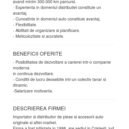
avand minim 300.000 km parcursi.
- Experienta in domeniul distributiei constituie un
avantaj.
- Cunostinte in domeniul auto constituie avantaj.
- Flexibilitate.
- Abilitati de organizare si planificare.
- Meticulozitate si acuratete.
BENEFICII OFERITE
- Posibilitatea de dezvoltare a carierei intr-o companie
moderna
in continua dezvoltare.
- Conditii de lucru deosebite intr-un colectiv tanar si
dinamic.
-Salarizare motivanta.
DESCRIEREA FIRMEI
Importator si distribuitor de piese si accesorii auto
originale si after-market.
Firma a fost infiintata in 1998, are sediul in Cristesti, jud.