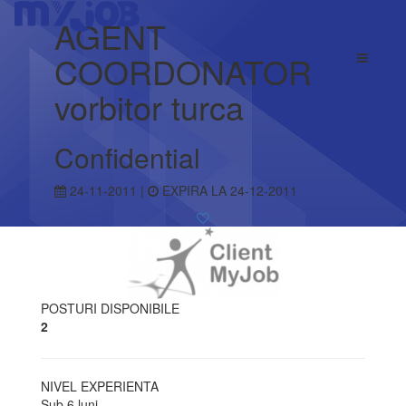
AGENT
COORDONATOR
vorbitor turca
Confidential
24-11-2011 |
EXPIRA LA 24-12-2011
POSTURI DISPONIBILE
2
NIVEL EXPERIENTA
Sub 6 luni