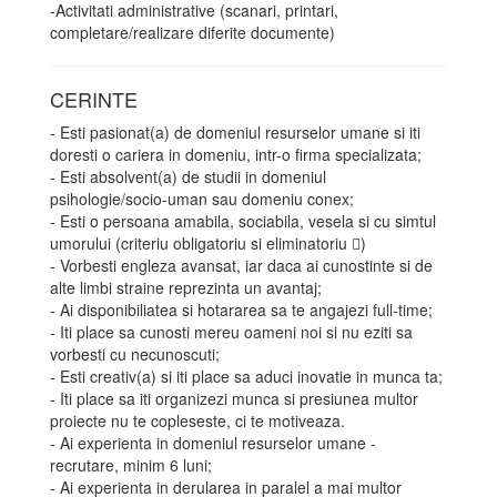
-Activitati administrative (scanari, printari,
completare/realizare diferite documente)
CERINTE
- Esti pasionat(a) de domeniul resurselor umane si iti
doresti o cariera in domeniu, intr-o firma specializata;
- Esti absolvent(a) de studii in domeniul
psihologie/socio-uman sau domeniu conex;
- Esti o persoana amabila, sociabila, vesela si cu simtul
umorului (criteriu obligatoriu si eliminatoriu )
- Vorbesti engleza avansat, iar daca ai cunostinte si de
alte limbi straine reprezinta un avantaj;
- Ai disponibiliatea si hotararea sa te angajezi full-time;
- Iti place sa cunosti mereu oameni noi si nu eziti sa
vorbesti cu necunoscuti;
- Esti creativ(a) si iti place sa aduci inovatie in munca ta;
- Iti place sa iti organizezi munca si presiunea multor
proiecte nu te copleseste, ci te motiveaza.
- Ai experienta in domeniul resurselor umane -
recrutare, minim 6 luni;
- Ai experienta in derularea in paralel a mai multor