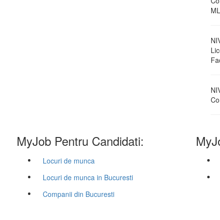
Co
ML
NI
Li
Fa
NI
Con
MyJob Pentru Candidati:
MyJo
Locuri de munca
Locuri de munca in Bucuresti
Companii din Bucuresti