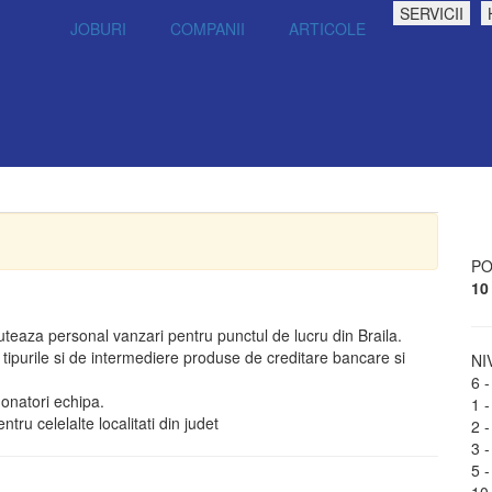
SERVICII
JOBURI
COMPANII
ARTICOLE
PO
10
ruteaza personal vanzari pentru punctul de lucru din Braila.
 tipurile si de intermediere produse de creditare bancare si
NI
6 -
donatori echipa.
1 -
ntru celelalte localitati din judet
2 -
3 -
5 -