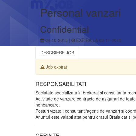
Personal vanzari
Confidential
04-10-2015 |
EXPIRA LA 03-11-2015
DESCRIERE JOB
Job expirat
RESPONSABILITATI
Sociatate specializata in brokeraj si consultanta rec
Activitate de vanzare contracte de asigurari de toate
nonbancare.
Posturi vizate : consultanti/agenti de vanzari si coor
Anuntul este valabil atat pentru orasul Braila cat si pe
CERINTE