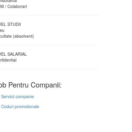
nsultanta
M / Colaborari
VEL STUDII
ceu
cultate (absolvent)
VEL SALARIAL
fidential
b Pentru Companii:
Servicii companie
Coduri promotionale