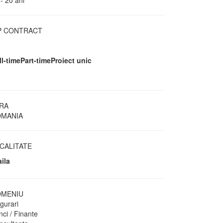
- 20 ani
P CONTRACT
ll-time
Part-time
Proiect unic
RA
MANIA
CALITATE
aila
MENIU
gurari
ci / Finante