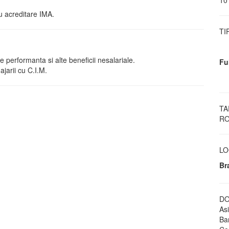
10 
u acreditare IMA.
TI
e performanta si alte beneficii nesalariale.
Fu
ajarii cu C.I.M.
TA
RO
LO
Br
DO
Asi
Ban