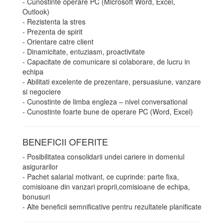
- Cunostinte operare PC (Microsoft Word, Excel,
Outlook)
- Rezistenta la stres
- Prezenta de spirit
- Orientare catre client
- Dinamicitate, entuziasm, proactivitate
- Capacitate de comunicare si colaborare, de lucru in
echipa
- Abilitati excelente de prezentare, persuasiune, vanzare
si negociere
- Cunostinte de limba engleza – nivel conversational
- Cunostinte foarte bune de operare PC (Word, Excel)
BENEFICII OFERITE
- Posibilitatea consolidarii undei cariere in domeniul
asigurarilor
- Pachet salarial motivant, ce cuprinde: parte fixa,
comisioane din vanzari proprii,comisioane de echipa,
bonusuri
- Alte beneficii semnificative pentru rezultatele planificate