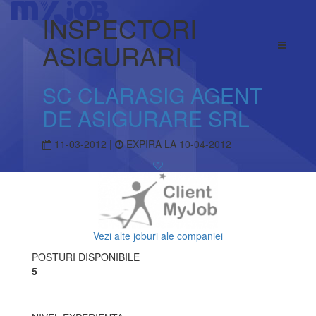
INSPECTORI
ASIGURARI
SC CLARASIG AGENT
DE ASIGURARE SRL
11-03-2012 |
EXPIRA LA 10-04-2012
Vezi alte joburi ale companiei
POSTURI DISPONIBILE
5