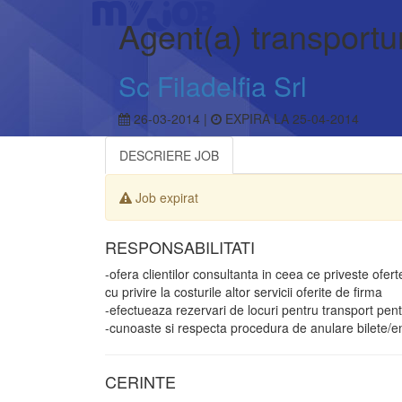
Agent(a) transportu
Sc Filadelfia Srl
26-03-2014 |
EXPIRA LA 25-04-2014
DESCRIERE JOB
Job expirat
RESPONSABILITATI
-ofera clientilor consultanta in ceea ce priveste ofer
cu privire la costurile altor servicii oferite de firma
-efectueaza rezervari de locuri pentru transport pentr
-cunoaste si respecta procedura de anulare bilete/em
CERINTE