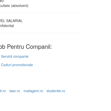
ceu
cultate (absolvent)
VEL SALARIAL
fidential
b Pentru Companii:
Servicii companie
Coduri promotionale
it.ro
laso.ro
mailagent.ro
studentie.ro