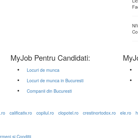
Li
Fa
NI
Con
MyJob Pentru Candidati:
MyJo
Locuri de munca
Locuri de munca in Bucuresti
Companii din Bucuresti
.ro
calificativ.ro
copilul.ro
clopotel.ro
crestinortodox.ro
ele.ro
h
rmeni si Conditii