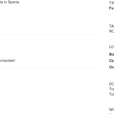
ta in Spania
TI
Fu
TA
RO
LO
Bis
ontactate!
Cl
Or
DO
Tr
Tu
NI