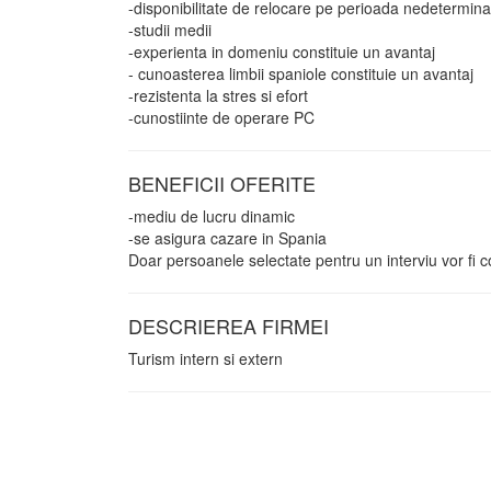
-disponibilitate de relocare pe perioada nedetermina
-studii medii
-experienta in domeniu constituie un avantaj
- cunoasterea limbii spaniole constituie un avantaj
-rezistenta la stres si efort
-cunostiinte de operare PC
BENEFICII OFERITE
-mediu de lucru dinamic
-se asigura cazare in Spania
Doar persoanele selectate pentru un interviu vor fi c
DESCRIEREA FIRMEI
Turism intern si extern