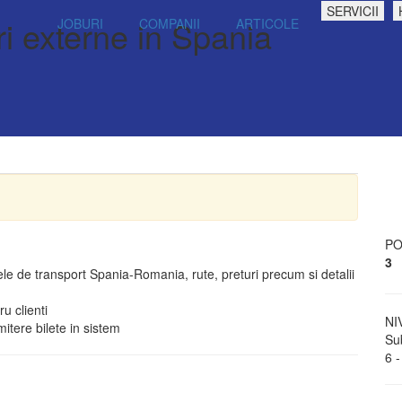
SERVICII
ri externe in Spania
JOBURI
COMPANII
ARTICOLE
PO
3
tele de transport Spania-Romania, rute, preturi precum si detalii
u clienti
NI
itere bilete in sistem
Sub
6 -