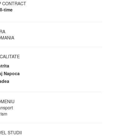
P CONTRACT
ll-time
RA
MANIA
CALITATE
trita
uj Napoca
adea
MENIU
ansport
rism
VEL STUDII