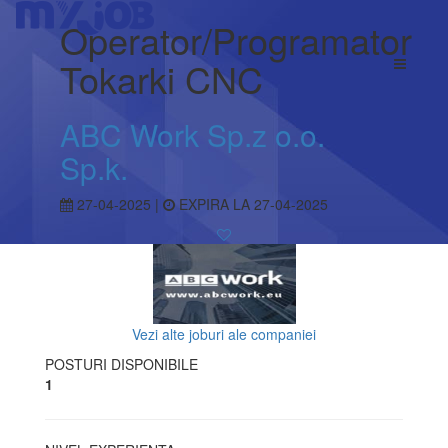
Operator/Programator
Tokarki CNC
ABC Work Sp.z o.o.
Sp.k.
27-04-2025 |
EXPIRA LA 27-04-2025
Vezi alte joburi ale companiei
POSTURI DISPONIBILE
1