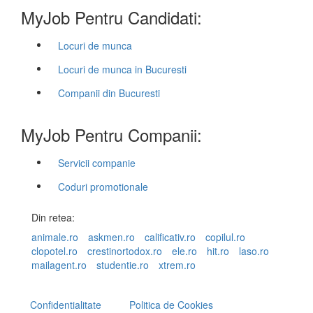
MyJob Pentru Candidati:
Locuri de munca
Locuri de munca in Bucuresti
Companii din Bucuresti
MyJob Pentru Companii:
Servicii companie
Coduri promotionale
Din retea:
animale.ro
askmen.ro
calificativ.ro
copilul.ro
clopotel.ro
crestinortodox.ro
ele.ro
hit.ro
laso.ro
mailagent.ro
studentie.ro
xtrem.ro
Confidentialitate
Politica de Cookies