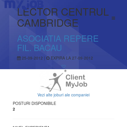
LECTOR CENTRUL
CAMBRIDGE
ASOCIATIA REPERE
FIL. BACAU
25-09-2012 |
EXPIRA LA 27-09-2012
Vezi alte joburi ale companiei
POSTURI DISPONIBILE
2