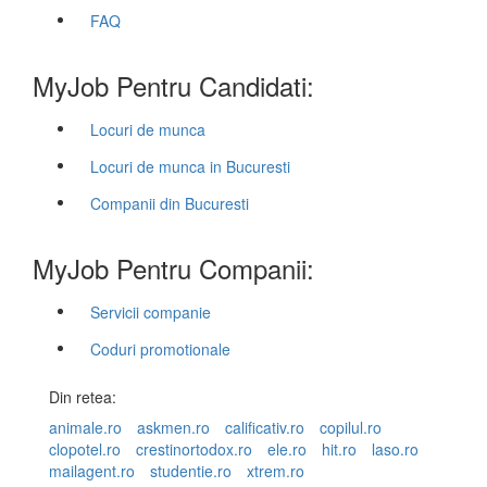
FAQ
MyJob Pentru Candidati:
Locuri de munca
Locuri de munca in Bucuresti
Companii din Bucuresti
MyJob Pentru Companii:
Servicii companie
Coduri promotionale
Din retea:
animale.ro
askmen.ro
calificativ.ro
copilul.ro
clopotel.ro
crestinortodox.ro
ele.ro
hit.ro
laso.ro
mailagent.ro
studentie.ro
xtrem.ro